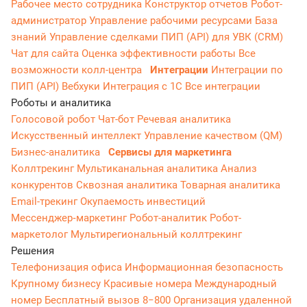
Рабочее место сотрудника
Конструктор отчетов
Робот-
администратор
Управление рабочими ресурсами
База
знаний
Управление сделками
ПИП (API) для УВК (CRM)
Чат для сайта
Оценка эффективности работы
Все
возможности колл-центра
Интеграции
Интеграции по
ПИП (API)
Вебхуки
Интеграция с 1С
Все интеграции
Роботы и аналитика
Голосовой робот
Чат-бот
Речевая аналитика
Искусственный интеллект
Управление качеством (QM)
Бизнес-аналитика
Сервисы для маркетинга
Коллтрекинг
Мультиканальная аналитика
Анализ
конкурентов
Сквозная аналитика
Товарная аналитика
Email-трекинг
Окупаемость инвестиций
Мессенджер‑маркетинг
Робот-аналитик
Робот-
маркетолог
Мультирегиональный коллтрекинг
Решения
Телефонизация офиса
Информационная безопасность
Крупному бизнесу
Красивые номера
Международный
номер
Бесплатный вызов 8−800
Организация удаленной