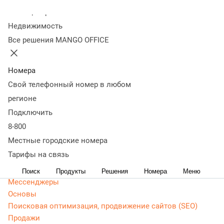
Колл-центр
Статьи, обзоры, ТОПы, идеи и советы для развития
Недвижимость
бизнеса. Энциклопедия маркетолога, Google Adwords
Все решения MANGO OFFICE
(ADS) - актуальная, живая и понятная информация
доступным языком.
Номера
CRM маркетинг
Свой телефонный номер в любом
Аналитика
Веб-аналитика
регионе
Веб-разработка
Подключить
Контекстная реклама
8-800
Google Adwords (ADS)
Местные городские номера
Яндекс Директ
Тарифы на связь
Контент-маркетинг
Поиск
Продукты
Решения
Номера
Меню
Мессенджеры
Основы
Поисковая оптимизация, продвижение сайтов (SEO)
Продажи