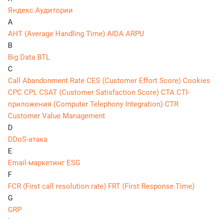
Яндекс.Аудитории
A
AHT (Average Handling Time)
AIDA
ARPU
B
Big Data
BTL
C
Call Abandonment Rate
CES (Customer Effort Score)
Cookies
CPC
CPL
CSAT (Customer Satisfaction Score)
CTA
CTI-
приложения (Computer Telephony Integration)
CTR
Customer Value Management
D
DDoS-атака
E
Email-маркетинг
ESG
F
FCR (First call resolution rate)
FRT (First Response Time)
G
GRP