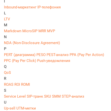
I
Inbound-маркетинг
IP-телефония
L
LTV
M
Markdown
MicroSIP
MRR
MVP
N
NDA (Non-Disclosure Agreement)
P
PERT (диаграмма)
PESO
PEST-анализ
PPA (Pay Per Action)
PPC (Pay Per Click)
Push-уведомления
Q
QoS
R
ROAS
ROI
ROMI
S
Service Level
SIP-транк
SKU
SMM
STEP-анализ
U
Up-sell
UTM-метки