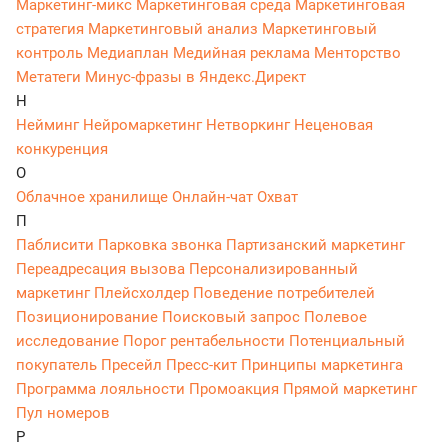
Маркетинг-микс
Маркетинговая среда
Маркетинговая
стратегия
Маркетинговый анализ
Маркетинговый
контроль
Медиаплан
Медийная реклама
Менторство
Метатеги
Минус-фразы в Яндекс.Директ
Н
Нейминг
Нейромаркетинг
Нетворкинг
Неценовая
конкуренция
О
Облачное хранилище
Онлайн-чат
Охват
П
Паблисити
Парковка звонка
Партизанский маркетинг
Переадресация вызова
Персонализированный
маркетинг
Плейсхолдер
Поведение потребителей
Позиционирование
Поисковый запрос
Полевое
исследование
Порог рентабельности
Потенциальный
покупатель
Пресейл
Пресс-кит
Принципы маркетинга
Программа лояльности
Промоакция
Прямой маркетинг
Пул номеров
Р