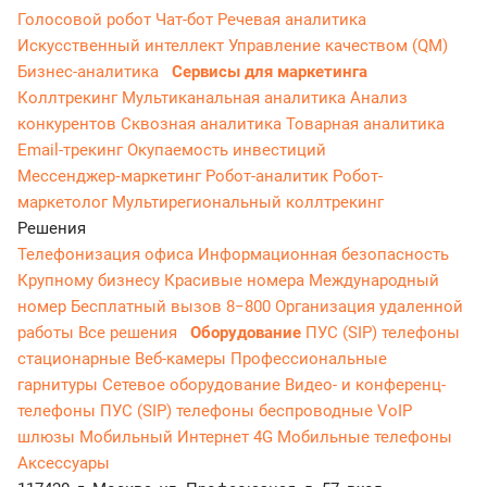
Голосовой робот
Чат-бот
Речевая аналитика
Искусственный интеллект
Управление качеством (QM)
Бизнес-аналитика
Сервисы для маркетинга
Коллтрекинг
Мультиканальная аналитика
Анализ
конкурентов
Сквозная аналитика
Товарная аналитика
Email-трекинг
Окупаемость инвестиций
Мессенджер‑маркетинг
Робот-аналитик
Робот-
маркетолог
Мультирегиональный коллтрекинг
Решения
Телефонизация офиса
Информационная безопасность
Крупному бизнесу
Красивые номера
Международный
номер
Бесплатный вызов 8−800
Организация удаленной
работы
Все решения
Оборудование
ПУС (SIP) телефоны
стационарные
Веб-камеры
Профессиональные
гарнитуры
Сетевое оборудование
Видео- и конференц-
телефоны
ПУС (SIP) телефоны беспроводные
VoIP
шлюзы
Мобильный Интернет 4G
Мобильные телефоны
Аксессуары