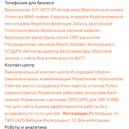
Телефония для бизнеса
Виртуальная АТС
ИПТ (IP-телефония)
Виртуальный номер
Этикетка
МАВ сервис
Карусель номеров
Корпоративный
мессенджер
Видеоконференции
Запись разговоров
Голосовое меню
Мобильный личный кабинет
Виртуальная магистраль связи
СМС-рассылки
Распределение звонков
Манго Мобайл
Интеграция с
ОПДкРК
Автоинформатор
Автосекретарь
Обратный
звонок с сайта
Все возможности ВАТС
Контакт-центр
Омниканальный контакт-центр
Исходящий обзвон
Омниканальные коммуникации
Управление персоналом
Рабочее место сотрудника
Конструктор отчетов
Робот-
администратор
Управление рабочими ресурсами
База
знаний
Управление сделками
ПИП (API) для УВК (CRM)
Чат для сайта
Оценка эффективности работы
Все
возможности колл-центра
Интеграции
Интеграции по
ПИП (API)
Вебхуки
Интеграция с 1С
Все интеграции
Роботы и аналитика