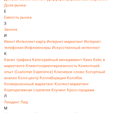
Доля рынка
Е
Емкость рынка
З
Звонок
И
Ивент
Интеллект-карта
Интернет-маркетинг
Интернет-
телефония
Инфлюенсеры
Искусственный интеллект
К
Канал трафика
Категорийный менеджмент
Квиз
Кейс в
маркетинге
Клиентоориентированность
Клиентский
опыт (Customer Experience)
Ключевое слово
Когортный
анализ
Колл-центр
Коллаборация
Коллбэк
Конверсионный маркетинг
Контент-маркетинг
Корпоративная стратегия
Коучинг
Кросс-продажи
Л
Лендинг
Лид
М