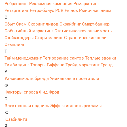
Ребрендинг
Рекламная кампания
Ремаркетинг
Ретаргетинг
Ретро-бонус
РСЯ
Рынок
Рыночная ниша
С
Сбыт
Скам
Скоринг лидов
Скрайбинг
Смарт-баннер
Событийный маркетинг
Статистическая значимость
Стейкхолдеры
Сторителлинг
Стратегические цели
Сэмплинг
Т
Тайм-менеджмент
Тегирование сайтов
Теплые звонки
Тимбилдинг
Товары Гиффена
Трейд-маркетинг
Тренд
У
Узнаваемость бренда
Уникальные посетители
Ф
Факторы спроса
Фид
Фрод
Э
Электронная подпись
Эффективность рекламы
Ю
Юзабилити
Я