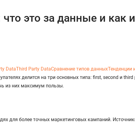
ta: что это за данные и как
ty Data
Third Party Data
Сравнение типов данных
Тенденции 
телях делится на три основных типа: first, second и third 
чь из них максимум пользы.
юдях для более точных маркетинговых кампаний. Источник